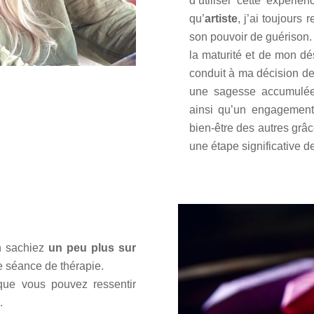
d’utiliser cette expérie
qu’
artiste
, j’ai toujours
son pouvoir de guérison. 
la maturité et de mon dés
conduit à ma décision d
une sagesse accumulée,
ainsi qu’un engagement 
bien-être des autres grâce
une étape significative d
en sachiez
un peu plus sur
e séance de thérapie.
 que vous pouvez ressentir
.