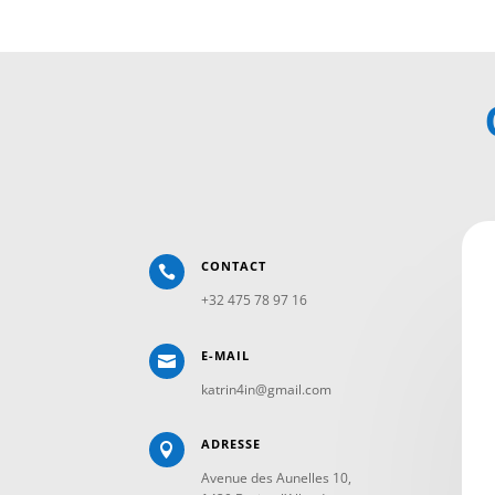
CONTACT

+32 475 78 97 16
E-MAIL

katrin4in@gmail.com
ADRESSE

Avenue des Aunelles 10,