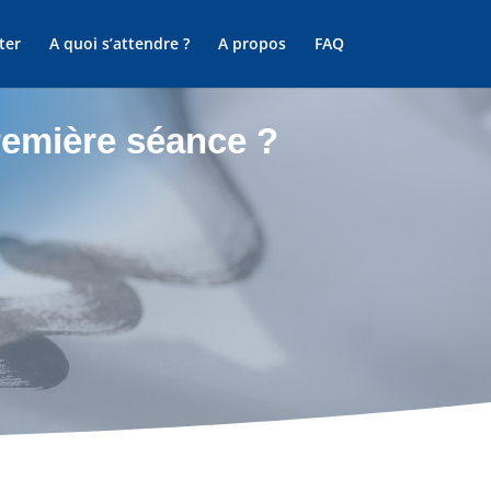
ter
A quoi s’attendre ?
A propos
FAQ
remière séance ?