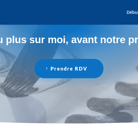
Débu
u plus sur moi, avant notre p
Prendre RDV